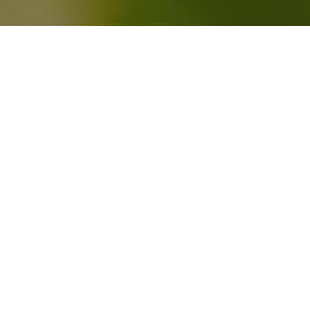
Gran Canaria es una isla que sorprende a cada
paso. Aunque es conocida por sus playas y su
clima privilegiado, hay otro tesoro escondido
que merece la pena descubrir:
su ruta del vino
.
Aquí, entre montañas volcánicas y valles
verdes, se cultivan algunos de los vinos más
singulares de España, con un carácter propio
que refleja el alma de la isla.